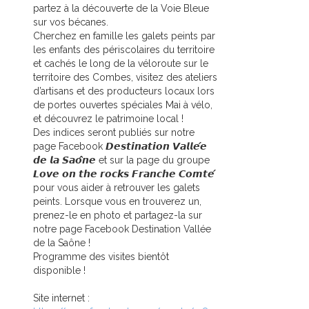
partez à la découverte de la Voie Bleue
sur vos bécanes.
Cherchez en famille les galets peints par
les enfants des périscolaires du territoire
et cachés le long de la véloroute sur le
territoire des Combes, visitez des ateliers
d’artisans et des producteurs locaux lors
de portes ouvertes spéciales Mai à vélo,
et découvrez le patrimoine local !
Des indices seront publiés sur notre
page Facebook 𝘿𝙚𝙨𝙩𝙞𝙣𝙖𝙩𝙞𝙤𝙣 𝙑𝙖𝙡𝙡𝙚́𝙚
𝙙𝙚 𝙡𝙖 𝙎𝙖𝙤̂𝙣𝙚 et sur la page du groupe
𝙇𝙤𝙫𝙚 𝙤𝙣 𝙩𝙝𝙚 𝙧𝙤𝙘𝙠𝙨 𝙁𝙧𝙖𝙣𝙘𝙝𝙚 𝘾𝙤𝙢𝙩𝙚́
pour vous aider à retrouver les galets
peints. Lorsque vous en trouverez un,
prenez-le en photo et partagez-la sur
notre page Facebook Destination Vallée
de la Saône !
Programme des visites bientôt
disponible !
Site internet :