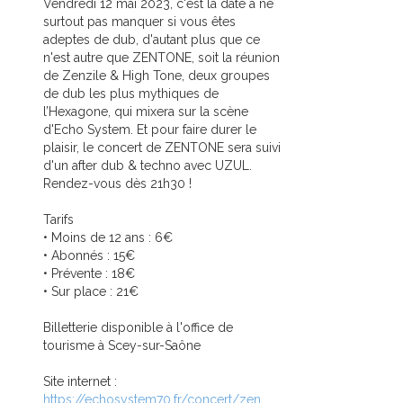
Vendredi 12 mai 2023, c'est la date à ne
surtout pas manquer si vous êtes
adeptes de dub, d'autant plus que ce
n'est autre que ZENTONE, soit la réunion
de Zenzile & High Tone, deux groupes
de dub les plus mythiques de
l’Hexagone, qui mixera sur la scène
d'Echo System. Et pour faire durer le
plaisir, le concert de ZENTONE sera suivi
d'un after dub & techno avec UZUL.
Rendez-vous dès 21h30 !
Tarifs
• Moins de 12 ans : 6€
• Abonnés : 15€
• Prévente : 18€
• Sur place : 21€
Billetterie disponible à l'office de
tourisme à Scey-sur-Saône
Site internet :
https://echosystem70.fr/concert/zen...