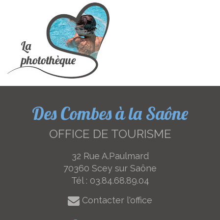
Des Combes à la Saône
OFFICE DE TOURISME
32 Rue A.Paulmard
70360 Scey sur Saône
Tél :
03.84.68.89.04
Contacter l'office