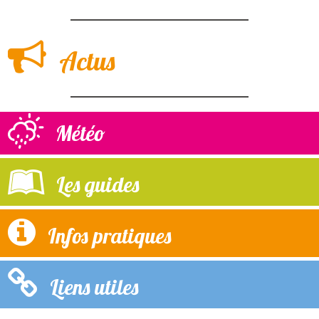
Actus
Météo
Les guides
Infos pratiques
Liens utiles