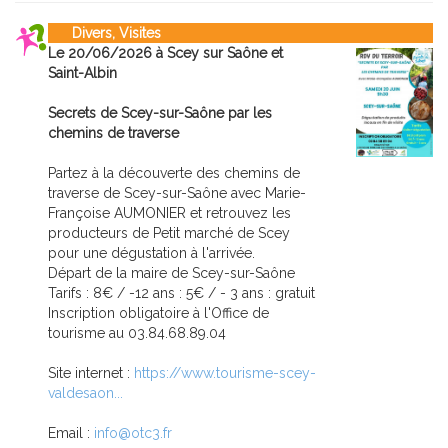
Divers, Visites
Le 20/06/2026 à Scey sur Saône et
Saint-Albin
Secrets de Scey-sur-Saône par les
chemins de traverse
Partez à la découverte des chemins de
traverse de Scey-sur-Saône avec Marie-
Françoise AUMONIER et retrouvez les
producteurs de Petit marché de Scey
pour une dégustation à l'arrivée.
Départ de la maire de Scey-sur-Saône
Tarifs : 8€ / -12 ans : 5€ / - 3 ans : gratuit
Inscription obligatoire à l'Office de
tourisme au 03.84.68.89.04
Site internet :
https://www.tourisme-scey-
valdesaon...
Email :
info@otc3.fr