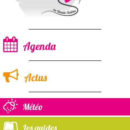
Agenda
Actus
Météo
Les guides