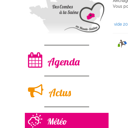
Afficha
Vous pou
vide 2
Agenda
Actus
Météo