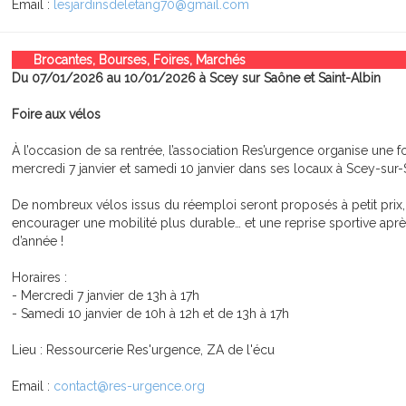
Email :
lesjardinsdeletang70@gmail.com
Brocantes, Bourses, Foires, Marchés
Du 07/01/2026 au 10/01/2026 à Scey sur Saône et Saint-Albin
Foire aux vélos
À l’occasion de sa rentrée, l’association Res’urgence organise une fo
mercredi 7 janvier et samedi 10 janvier dans ses locaux à Scey-sur
De nombreux vélos issus du réemploi seront proposés à petit prix,
encourager une mobilité plus durable… et une reprise sportive après
d’année !
Horaires :
- Mercredi 7 janvier de 13h à 17h
- Samedi 10 janvier de 10h à 12h et de 13h à 17h
Lieu : Ressourcerie Res'urgence, ZA de l'écu
Email :
contact@res-urgence.org