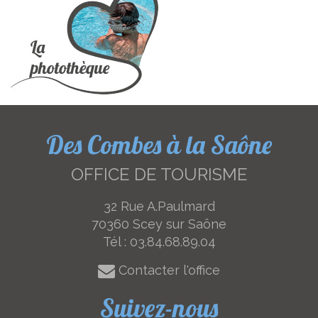
Des Combes à la Saône
OFFICE DE TOURISME
32 Rue A.Paulmard
70360 Scey sur Saône
Tél :
03.84.68.89.04
Contacter l'office
Suivez-nous