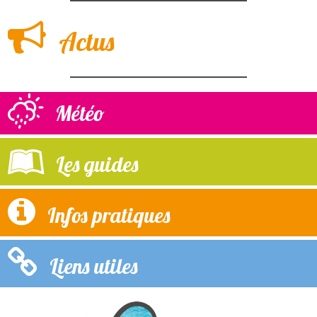
Actus
Météo
Les guides
Infos pratiques
Liens utiles