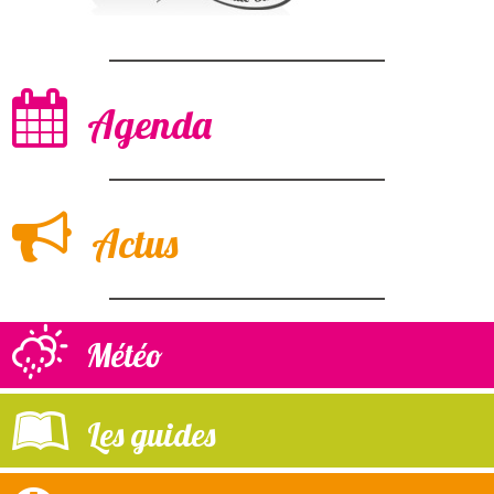
Agenda
Actus
Météo
Les guides