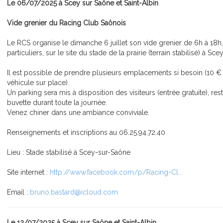
Le 06/07/2025 à Scey sur Saône et Saint-Albin
Vide grenier du Racing Club Saônois
Le RCS organise le dimanche 6 juillet son vide grenier de 6h à 18h, 
particuliers, sur le site du stade de la prairie (terrain stabilisé) à Sc
Il est possible de prendre plusieurs emplacements si besoin (10 € 
véhicule sur place).
Un parking sera mis à disposition des visiteurs (entrée gratuite), res
buvette durant toute la journée.
Venez chiner dans une ambiance conviviale.
Renseignements et inscriptions au 06.25.94.72.40
Lieu : Stade stabilisé à Scey-sur-Saône
Site internet :
http://www.facebook.com/p/Racing-Cl...
Email :
bruno.bastard@icloud.com
Le 12/07/2025 à Scey sur Saône et Saint-Albin