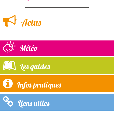
Actus
Météo
Les guides
Infos pratiques
Liens utiles