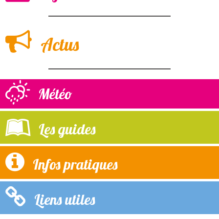
Actus
Météo
Les guides
Infos pratiques
Liens utiles