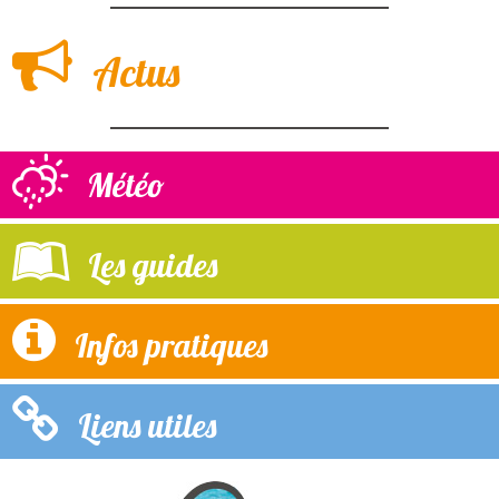
Actus
Météo
Les guides
Infos pratiques
Liens utiles