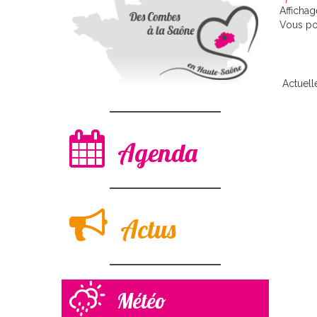
Afficha
Vous pou
Actuell
Agenda
Actus
Météo