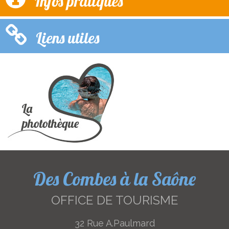
Infos pratiques
Liens utiles
Des Combes à la Saône
OFFICE DE TOURISME
32 Rue A.Paulmard