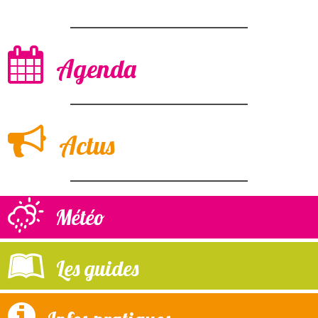
Agenda
Actus
Météo
Les guides