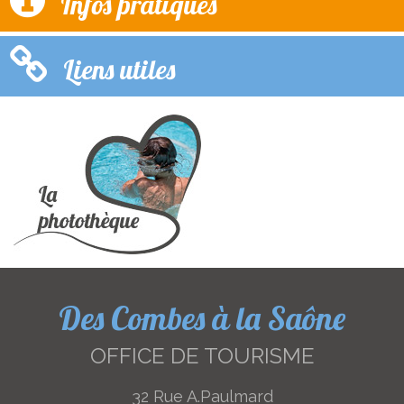
Infos pratiques
Liens utiles
Des Combes à la Saône
OFFICE DE TOURISME
32 Rue A.Paulmard