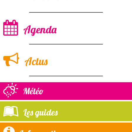
Agenda
Actus
Météo
Les guides