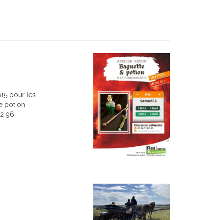
h15 pour les
e potion
82 96