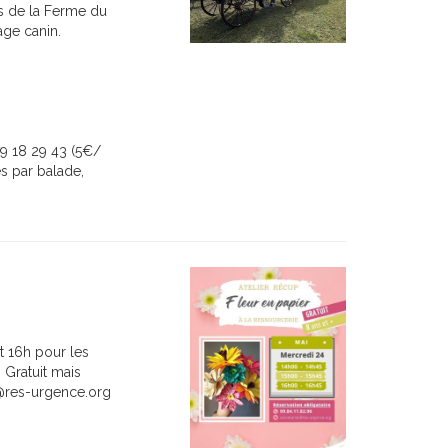
es de la Ferme du
age canin.
79 18 29 43 (5€/
es par balade,
t 16h pour les
 Gratuit mais
t@res-urgence.org