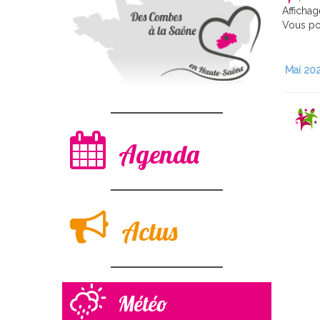
Afficha
Vous pou
Mai 20
Agenda
Actus
Météo