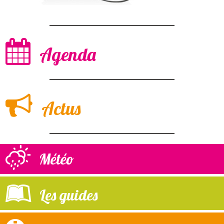
Agenda
Actus
Météo
Les guides