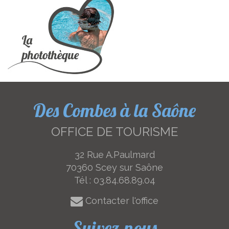
Des Combes à la Saône
OFFICE DE TOURISME
32 Rue A.Paulmard
70360 Scey sur Saône
Tél :
03.84.68.89.04
Contacter l'office
Suivez-nous