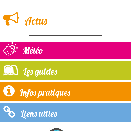
Actus
Météo
Les guides
Infos pratiques
Liens utiles