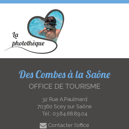
Des Combes à la Saône
OFFICE DE TOURISME
32 Rue A.Paulmard
70360 Scey sur Saône
Tél :
03.84.68.89.04
Contacter l'office