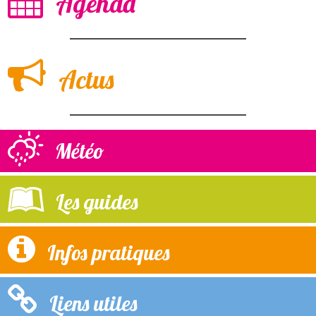
Agenda
Actus
Météo
Les guides
Infos pratiques
Liens utiles