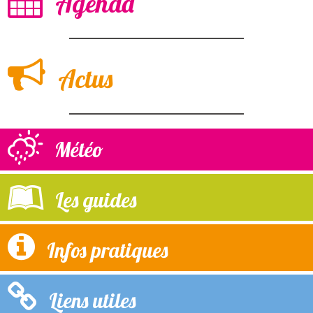
Agenda
Actus
Météo
Les guides
Infos pratiques
Liens utiles