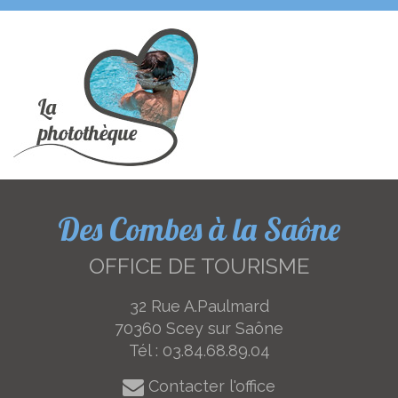
Des Combes à la Saône
OFFICE DE TOURISME
32 Rue A.Paulmard
70360 Scey sur Saône
Tél :
03.84.68.89.04
Contacter l'office