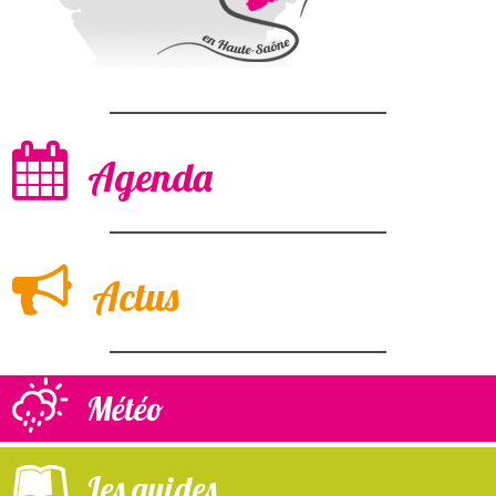
Agenda
Actus
Météo
Les guides