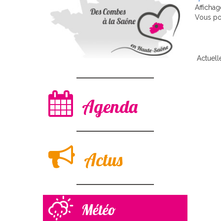
Afficha
Vous pou
Actuell
Agenda
Actus
Météo