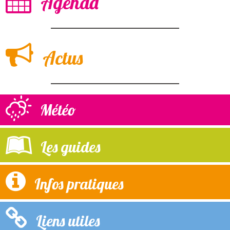
Agenda
Actus
Météo
Les guides
Infos pratiques
Liens utiles