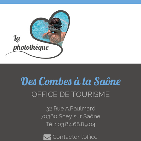
Des Combes à la Saône
OFFICE DE TOURISME
32 Rue A.Paulmard
70360 Scey sur Saône
Tél :
03.84.68.89.04
Contacter l'office