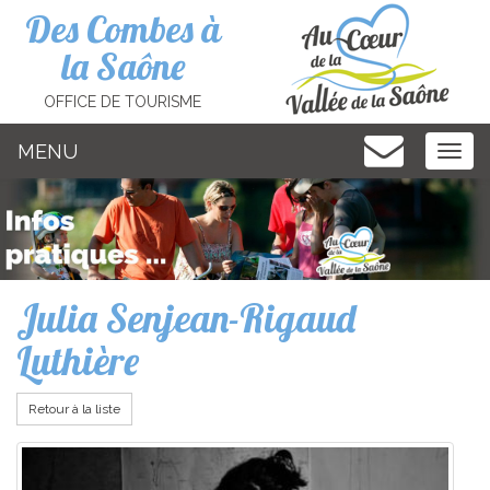
Cookies management panel
Des Combes à
la Saône
OFFICE DE TOURISME
MENU
MEN
Julia Senjean-Rigaud
Luthière
Retour à la liste