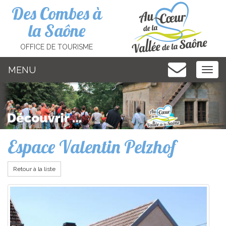
Cookies management panel
Des Combes à
la Saône
OFFICE DE TOURISME
MENU
MEN
Espace Valentin Pelzhof
Retour à la liste