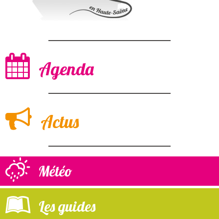
Agenda
Actus
Météo
Les guides