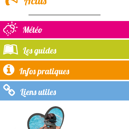
Actus
Météo
Les guides
Infos pratiques
Liens utiles