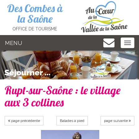
Cookies management panel
Des Combes à
la Saône
OFFICE DE TOURISME
MENU
MEN
Rupt-sur-Saône : le village
aux 3 collines
page précédente
Balades à pied
page suivante