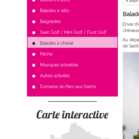
page 
Balades à vélo
Balad
Baignades
Envie d'
chevaux
Swin Golf / Mini Golf / Foot Golf
Au dépar
Balades à cheval
de Saint
Pêche
Musiques actuelles
Autres activités
Domaine du Parc aux Daims
Carte interactive