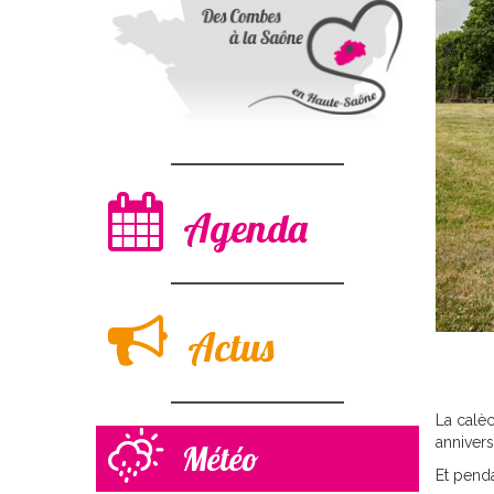
Agenda
Actus
La calè
annivers
Météo
Et penda