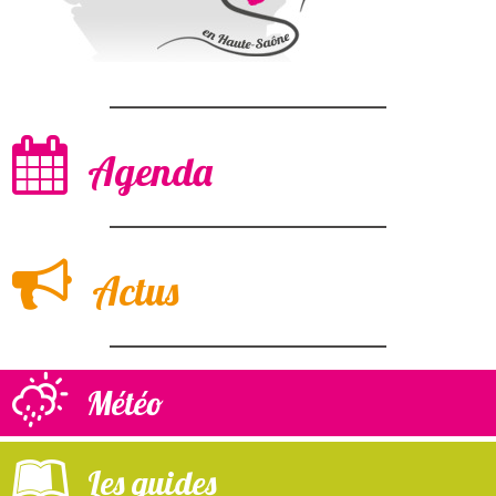
Agenda
Actus
Météo
Les guides