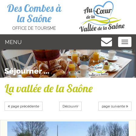
Cookies management panel
Des Combes à
la Saône
OFFICE DE TOURISME
MENU
MEN
La vallée de la Saône
page précédente
Découvrir
page suivante