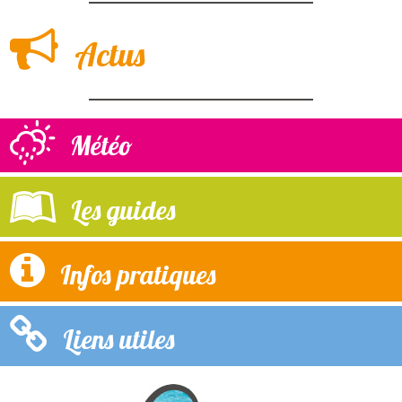
Actus
Météo
Les guides
Infos pratiques
Liens utiles