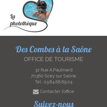
Des Combes à la Saône
OFFICE DE TOURISME
32 Rue A.Paulmard
70360 Scey sur Saône
Tél :
03.84.68.89.04
Contacter l'office
Suivez-nous