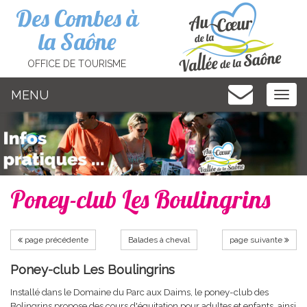
Cookies management panel
Des Combes à
la Saône
OFFICE DE TOURISME
MENU
MEN
Poney-club Les Boulingrins
page précédente
Balades à cheval
page suivante
Poney-club Les Boulingrins
Installé dans le Domaine du Parc aux Daims, le poney-club des
Bolingrins propose des cours d'équitation pour adultes et enfants, ainsi