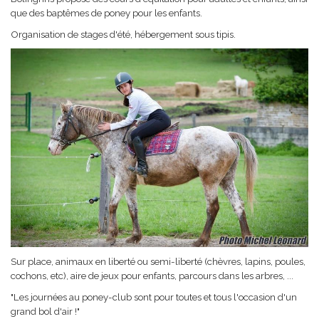
que des baptêmes de poney pour les enfants.
Organisation de stages d'été, hébergement sous tipis.
Sur place, animaux en liberté ou semi-liberté (chèvres, lapins, poules,
cochons, etc), aire de jeux pour enfants, parcours dans les arbres, ...
"Les journées au poney-club sont pour toutes et tous l'occasion d'un
grand bol d'air !"