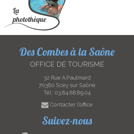
Des Combes à la Saône
OFFICE DE TOURISME
32 Rue A.Paulmard
70360 Scey sur Saône
Tél :
03.84.68.89.04
Contacter l'office
Suivez-nous