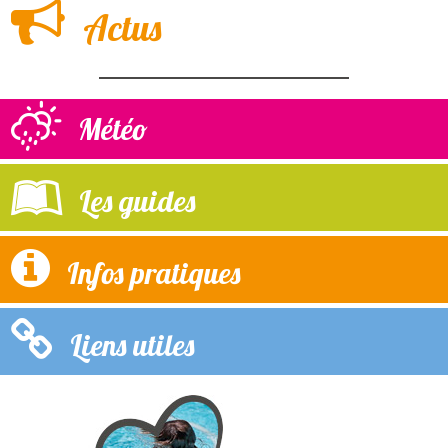
Actus
Météo
Les guides
Infos pratiques
Liens utiles