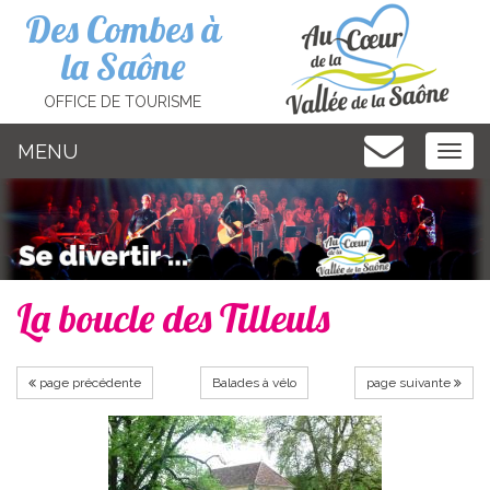
Cookies management panel
Des Combes à
la Saône
OFFICE DE TOURISME
MENU
MEN
La boucle des Tilleuls
page précédente
Balades à vélo
page suivante