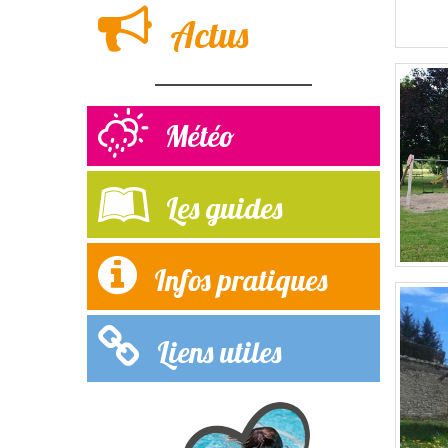
Actus
Météo
Les guides
Infos pratiques
Liens utiles