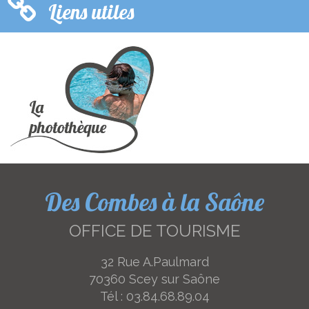
Liens utiles
Des Combes à la Saône
OFFICE DE TOURISME
32 Rue A.Paulmard
70360 Scey sur Saône
Tél :
03.84.68.89.04