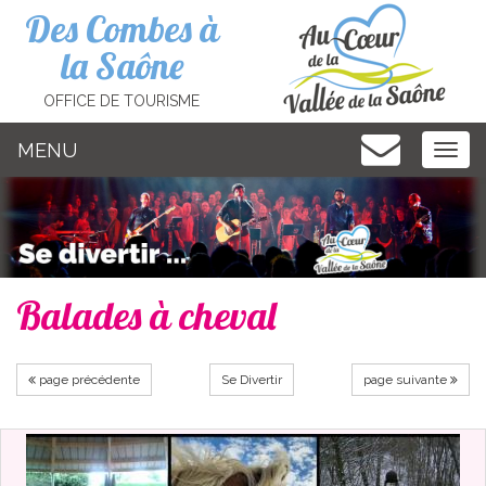
Cookies management panel
Des Combes à
la Saône
OFFICE DE TOURISME
MENU
MEN
Balades à cheval
page précédente
Se Divertir
page suivante