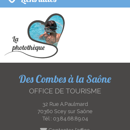
Des Combes à la Saône
OFFICE DE TOURISME
32 Rue A.Paulmard
70360 Scey sur Saône
Tél :
03.84.68.89.04