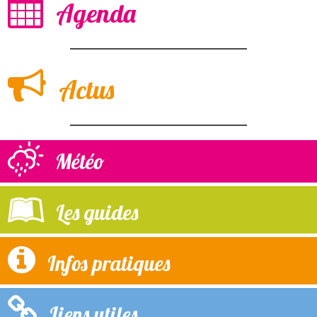
Agenda
Actus
Météo
Les guides
Infos pratiques
Liens utiles