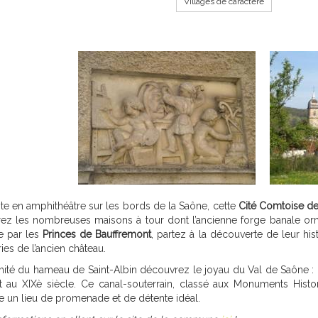
Villages de caractère
te en amphithéâtre sur les bords de la Saône, cette
Cité Comtoise de
ez les nombreuses maisons à tour dont l’ancienne forge banale orn
 par les
Princes de Bauffremont
, partez à la découverte de leur hi
ies de l’ancien château.
mité du hameau de Saint-Albin découvrez le joyau du Val de Saône :
it au XIXè siècle. Ce canal-souterrain, classé aux Monuments His
e un lieu de promenade et de détente idéal.