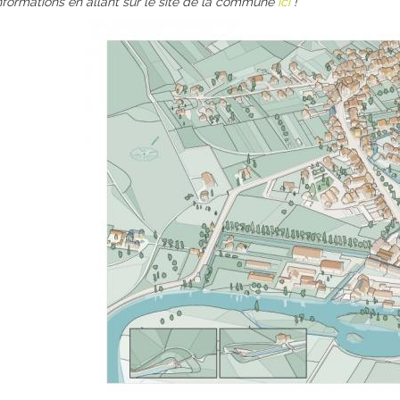
nformations en allant sur le site de la commune
ici
!