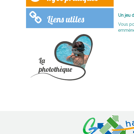
Un jeu d
Liens utiles
Vous pou
emmèner