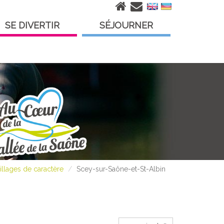
SE DIVERTIR
SÉJOURNER
illages de caractère
Scey-sur-Saône-et-St-Albin