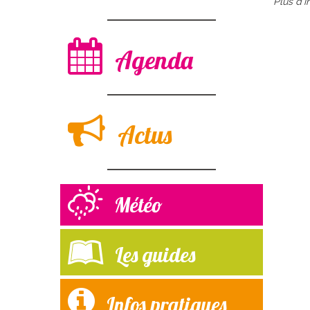
Plus d'i
Agenda
Actus
Météo
Les guides
Infos pratiques