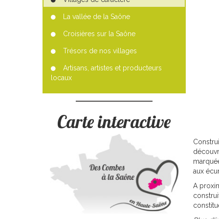
La vallée de la Saône
Croisières sur la Saône
Trésors de nos villages
Artisans, artistes et producteurs
locaux
Carte interactive
Construi
découvr
marquée
aux écur
A proxi
constru
constitu