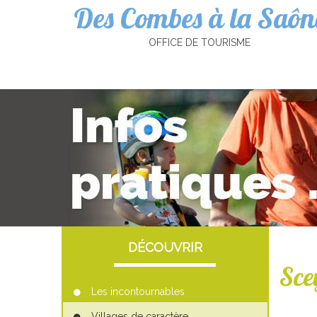
Des Combes à la Saôn
Cookies management panel
OFFICE DE TOURISME
DÉCOUVRIR
Sce
Les incontournables
Villages de caractère