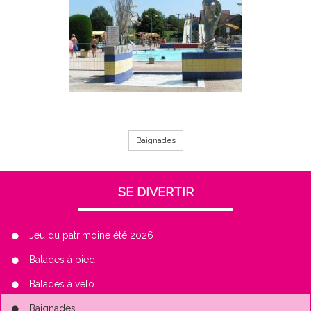
Baignades
SE DIVERTIR
Jeu du patrimoine été 2026
Balades à pied
Balades à vélo
Baignades