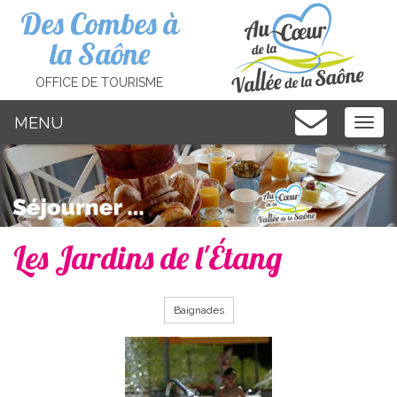
Cookies management panel
Des Combes à
la Saône
OFFICE DE TOURISME
MENU
MEN
Les Jardins de l'Étang
Baignades