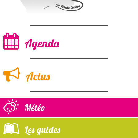
Agenda
Actus
Météo
Les guides