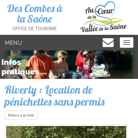
Cookies management panel
Des Combes à
la Saône
OFFICE DE TOURISME
MENU
MEN
Riverly : Location de
pénichettes sans permis
Retour à la liste