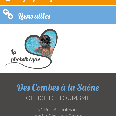
Liens utiles
Des Combes à la Saône
OFFICE DE TOURISME
32 Rue A.Paulmard