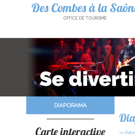
Des Combes à la Saôn
Cookies management panel
OFFICE DE TOURISME
DIAPORAMA
Di
Carte interactive
<< Reto