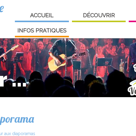
e
ACCUEIL
DÉCOUVRIR
INFOS PRATIQUES
aporama
ur aux diaporamas