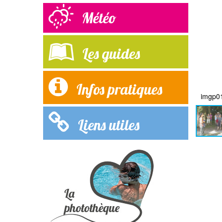
Météo
Les guides
Infos pratiques
imgp0
Liens utiles