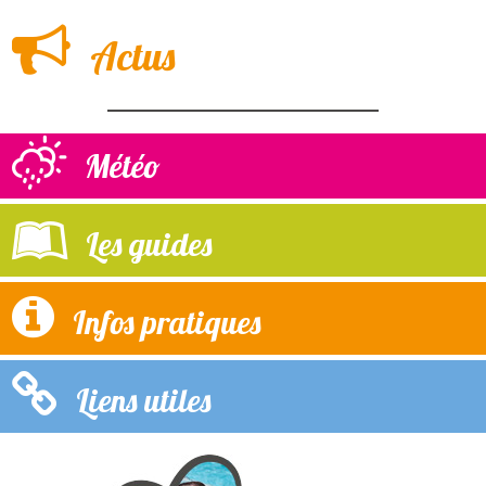
Actus
Météo
Les guides
Infos pratiques
Liens utiles