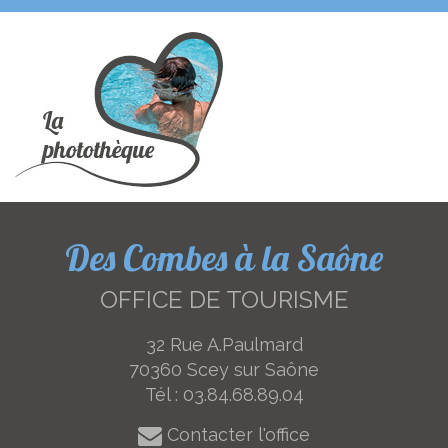
Des Combes à la Saône
OFFICE DE TOURISME
32 Rue A.Paulmard
70360 Scey sur Saône
Tél :
03.84.68.89.04
Contacter l'office