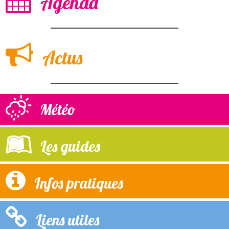
Agenda
Actus
Météo
Les guides
Infos pratiques
Liens utiles