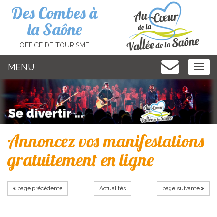
Cookies management panel
Des Combes à
la Saône
OFFICE DE TOURISME
MENU
MEN
Annoncez vos manifestations
gratuitement en ligne
page précédente
Actualités
page suivante