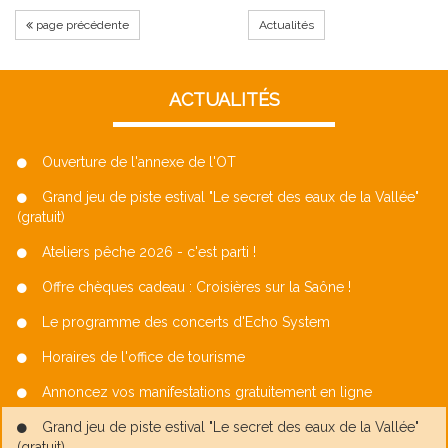
page précédente
Actualités
ACTUALITÉS
Ouverture de l'annexe de l'OT
Grand jeu de piste estival "Le secret des eaux de la Vallée"
(gratuit)
Ateliers pêche 2026 - c'est parti !
Offre chèques cadeau : Croisières sur la Saône !
Le programme des concerts d'Echo System
Horaires de l'office de tourisme
Annoncez vos manifestations gratuitement en ligne
Grand jeu de piste estival "Le secret des eaux de la Vallée"
(gratuit)