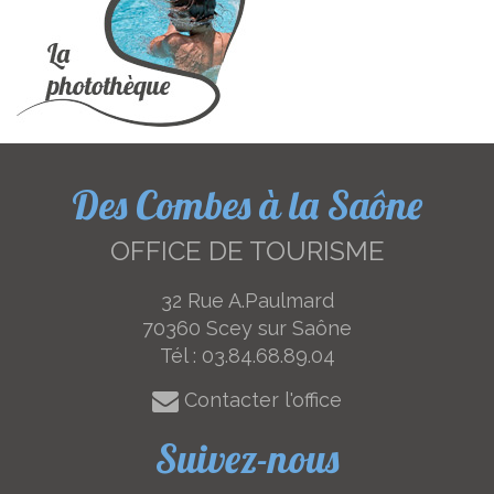
Des Combes à la Saône
OFFICE DE TOURISME
32 Rue A.Paulmard
70360 Scey sur Saône
Tél :
03.84.68.89.04
Contacter l'office
Suivez-nous