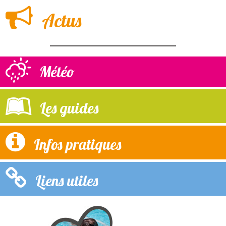
Actus
Météo
Les guides
Infos pratiques
Liens utiles