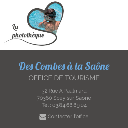
Des Combes à la Saône
OFFICE DE TOURISME
32 Rue A.Paulmard
70360 Scey sur Saône
Tél :
03.84.68.89.04
Contacter l'office