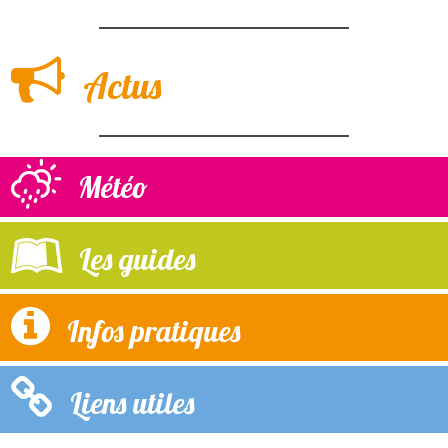
Actus
Météo
Les guides
Infos pratiques
Liens utiles