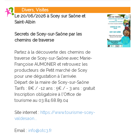
Divers, Visites
Le 20/06/2026 à Scey sur Saône et
Saint-Albin
Secrets de Scey-sur-Saône par les
chemins de traverse
Partez à la découverte des chemins de
traverse de Scey-sur-Saône avec Marie-
Françoise AUMONIER et retrouvez les
producteurs de Petit marché de Scey
pour une dégustation à l'arrivée.
Départ de la maire de Scey-sur-Saône
Tarifs : 8€ / -12 ans : 5€ / - 3 ans : gratuit
Inscription obligatoire à l'Office de
tourisme au 03.84.68.89.04
Site internet :
https://www.tourisme-scey-
valdesaon...
Email :
info@otc3.fr